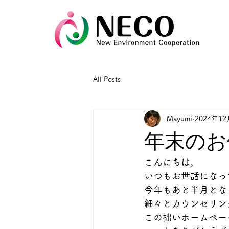
All Posts
Mayumi
2024年1
年末のお休
こんにちは。
いつもお世話になっ
今年もあと半月とな
細々とカウンセリン
この拙いホームペー