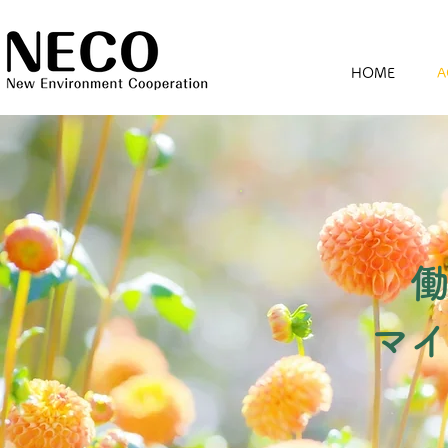
HOME
A
​マ