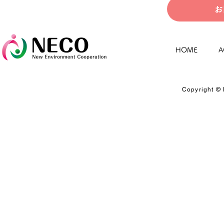
お
HOME
A
Copyright © 